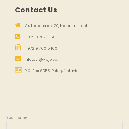
Contact Us
Guiborei Israel 20, Natania, Israel
+972 9 7678056
+972 9 766 5466
Infotour@viaje.co.il
P.O. Box 8955. Poleg, Natania
Your name