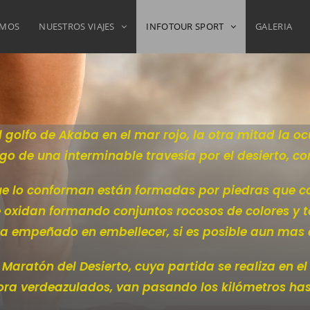
OMOS
NUESTROS VIAJES
INFOTOUR SPORT
GALERIA
l golfo de Akaba en el mar rojo, la otra mitad la o
go de una interminable travesía por el desierto, c
 lo conforman están formadas por piedras que cont
 oxidan formando conjuntos rocosos de colores y t
a empeñado en embellecer, si es posible aun mas e
a Maratón del Desierto, cuya partida se realiza en 
, ora verdeazulados, van pasando los kilómetros hast