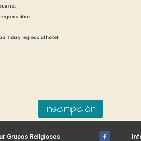
puerto.
regreso libre.
artida y regreso al hotel.
Inscripción
ur Grupos Religiosos
Inf